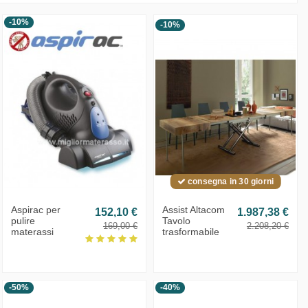
-10%
-10%
consegna in 30 giorni
Aspirac per
Assist Altacom
152,10 €
1.987,38 €
pulire
Tavolo
169,00 €
2.208,20 €
materassi
trasformabile
-50%
-40%