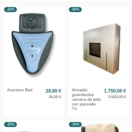
-20%
-50%
Acarzero Bed
Armadio
28,80 €
1.750,00 €
guardaroba
36,00 €
3.500,00 €
camera da letto
con pannello
TV
-35%
-30%