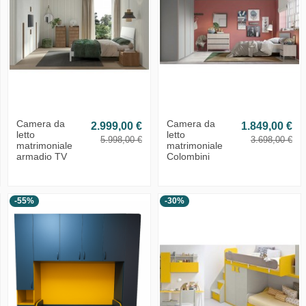
Camera da
Camera da
2.999,00 €
1.849,00 €
letto
letto
5.998,00 €
3.698,00 €
matrimoniale
matrimoniale
armadio TV
Colombini
-55%
-30%