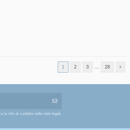
1
2
3
…
28
 le info di contatto nelle note legali.