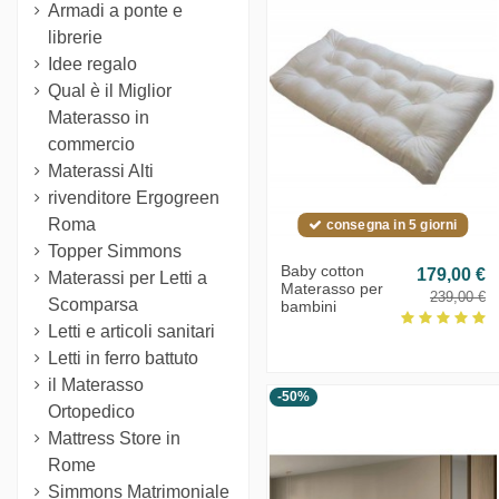
Armadi a ponte e
librerie
Idee regalo
Qual è il Miglior
Materasso in
commercio
Materassi Alti
rivenditore Ergogreen
Roma
consegna in 5 giorni
Topper Simmons
Baby cotton
179,00 €
Materassi per Letti a
Materasso per
239,00 €
Scomparsa
bambini
Letti e articoli sanitari
Letti in ferro battuto
il Materasso
-50%
Ortopedico
Mattress Store in
Rome
Simmons Matrimoniale