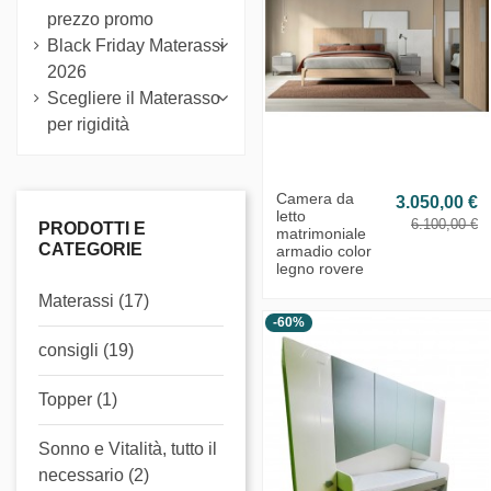
prezzo promo
Black Friday Materassi
2026
Scegliere il Materasso
per rigidità
Camera da
3.050,00 €
letto
6.100,00 €
PRODOTTI E
matrimoniale
CATEGORIE
armadio color
legno rovere
Materassi (17)
-60%
consigli (19)
Topper (1)
Sonno e Vitalità, tutto il
necessario (2)