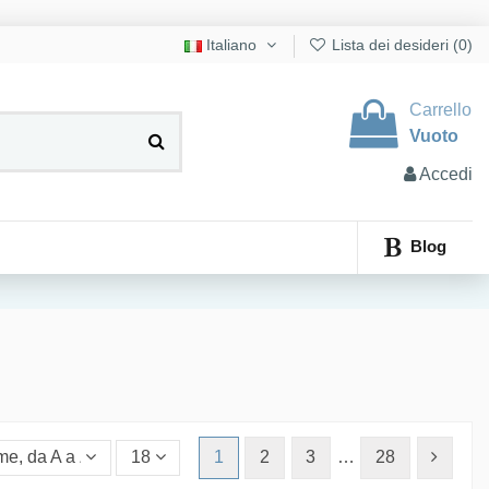
Italiano
Lista dei desideri (
0
)
Carrello
Vuoto
Accedi
Blog
e, da A a Z
18
1
2
3
…
28