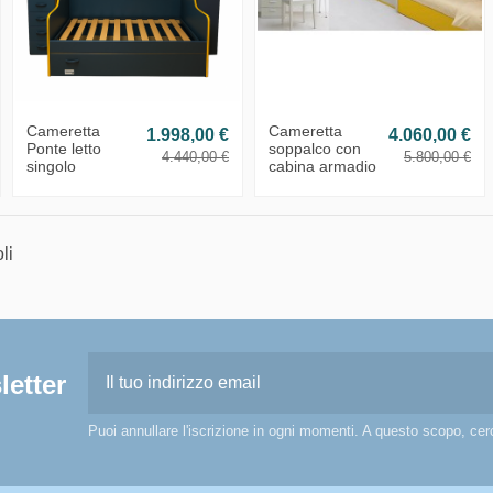
Cameretta
Cameretta
1.998,00 €
4.060,00 €
Ponte letto
soppalco con
4.440,00 €
5.800,00 €
singolo
cabina armadio
li
letter
Puoi annullare l'iscrizione in ogni momenti. A questo scopo, cerca