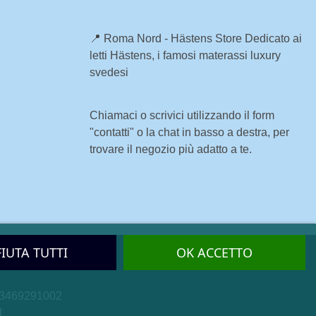
📍
Roma Nord - Hästens Store
Dedicato ai
letti Hästens, i famosi materassi luxury
svedesi
Chiamaci o scrivici utilizzando il form
"
contatti"
o la chat in basso a destra, per
trovare il negozio più adatto a te.
FIUTA TUTTI
OK ACCETTO
 13469291002
d