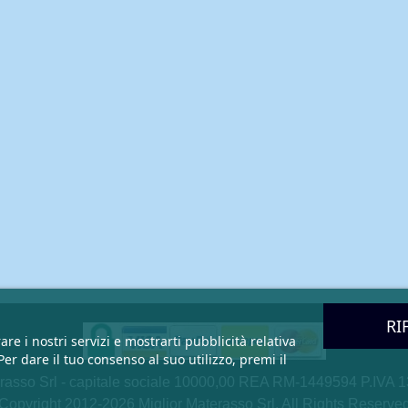
RI
are i nostri servizi e mostrarti pubblicità relativa
er dare il tuo consenso al suo utilizzo, premi il
erasso Srl - capitale sociale 10000,00 REA RM-1449594 P.IVA
Copyright 2012-2026 Miglior Materasso Srl. All Rights Reserve