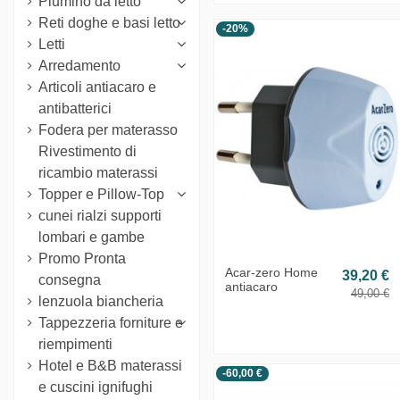
Piumino da letto
Reti doghe e basi letto
-20%
Letti
Arredamento
Articoli antiacaro e
antibatterici
Fodera per materasso
Rivestimento di
ricambio materassi
Topper e Pillow-Top
cunei rialzi supporti
lombari e gambe
Promo Pronta
Acar-zero Home
39,20 €
consegna
antiacaro
49,00 €
lenzuola biancheria
Tappezzeria forniture e
riempimenti
Hotel e B&B materassi
-60,00 €
e cuscini ignifughi