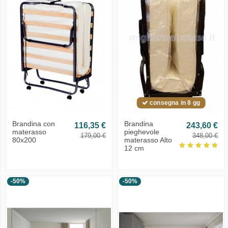
consegna in 8 gg
Brandina con
Brandina
116,35 €
243,60 €
materasso
pieghevole
179,00 €
348,00 €
80x200
materasso Alto
12 cm
-50%
-50%