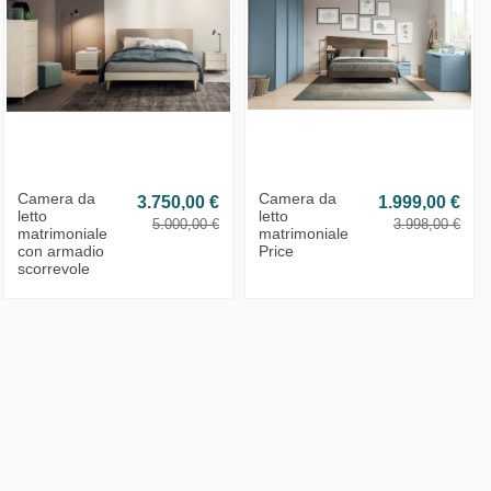
Camera da
Camera da
3.750,00 €
1.999,00 €
letto
letto
5.000,00 €
3.998,00 €
matrimoniale
matrimoniale
con armadio
Price
scorrevole