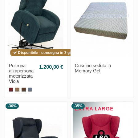
Disponibile - consegna in 3 giorni (isole 4 giorni)
Poltrona
Cuscino seduta in
1.200,00 €
alzapersona
Memory Gel
motorizzata
Viola
-30%
-35%