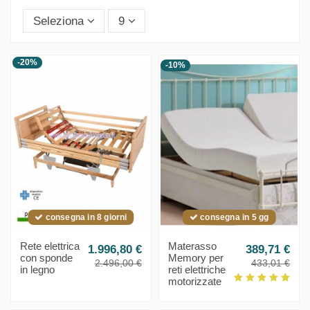
Seleziona
9
-20%
-10%
consegna in 8 giorni
consegna in 5 gg
Rete elettrica
Materasso
1.996,80 €
389,71 €
con sponde
Memory per
2.496,00 €
433,01 €
in legno
reti elettriche
motorizzate