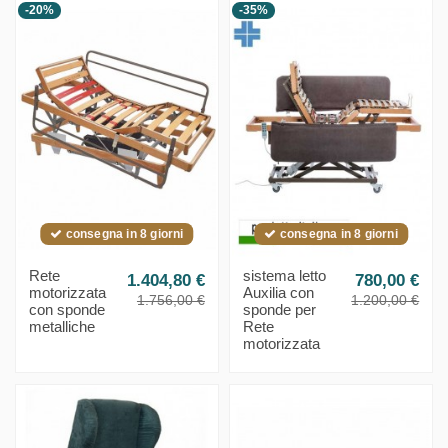
-20%
-35%
consegna in 8 giorni
consegna in 8 giorni
Rete
sistema letto
1.404,80 €
780,00 €
motorizzata
Auxilia con
1.756,00 €
1.200,00 €
con sponde
sponde per
metalliche
Rete
motorizzata