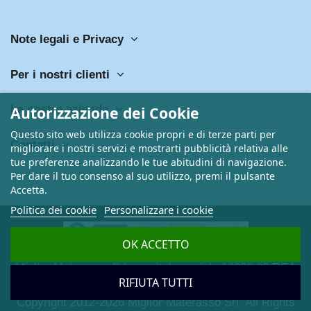
Note legali e Privacy
Per i nostri clienti
Autorizzazione dei Cookie
La nostra azienda
Questo sito web utilizza cookie propri e di terze parti per
Contatti
migliorare i nostri servizi e mostrarti pubblicità relativa alle
tue preferenze analizzando le tue abitudini di navigazione.
Per dare il tuo consenso al suo utilizzo, premi il pulsante
Accetta.
Politica dei cookie
Personalizzare i cookie
OK ACCETTO
Miglior Materasso Srl - capitale sociale 10000,00 REA
RIFIUTA TUTTI
RM-1449594 P.IVA 13469291002
Copyright 2012-2026 Miglior Materasso Srl. All Rights