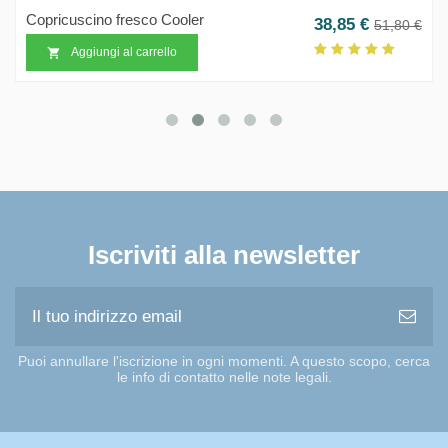
Copricuscino fresco Cooler
o base
Prezzo
Prezzo b
38,85 €
€
51,80 €
Aggiungi al carrello

Iscriviti alla newsletter
Puoi annullare l'iscrizione in ogni momenti. A questo scopo, cerca
le info di contatto nelle note legali.