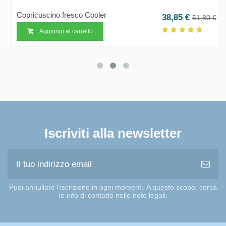
Copricuscino fresco Cooler
o base
Prezzo
Prezzo b
38,85 €
€
51,80 €
Aggiungi al carrello

Iscriviti alla newsletter
Puoi annullare l'iscrizione in ogni momenti. A questo scopo, cerca
le info di contatto nelle note legali.