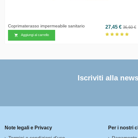
Coprimaterasso impermeabile sanitario
Prezzo
Prezzo
27,45 €
36,60 €
Aggiungi al carrello

Iscriviti alla news
Note legali e Privacy
Per i nostri c