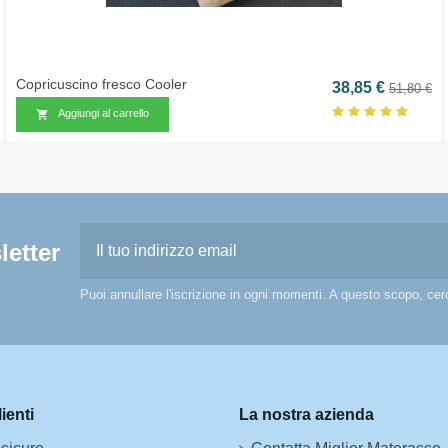
Copricuscino fresco Cooler
 base
Prezzo
Prezzo 
38,85 €
51,80 €
Aggiungi al carrello

letter
Puoi annullare l'iscrizione in ogni momenti. A questo scopo, cerca
lienti
La nostra azienda