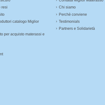
sicuro
Contatta Miglior Materasso
 resi
Chi siamo
ito
Perchè conviene
duttori catalogo Miglior
Testimonials
Partners e Solidarietà
o per acquisto materassi e
nt