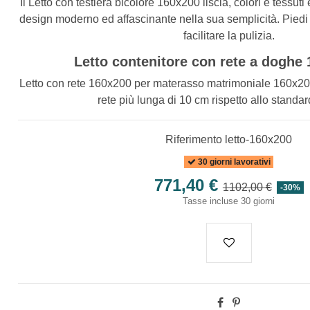
Il Letto con testiera bicolore 160x200 liscia, colori e tessuti
design moderno ed affascinante nella sua semplicità. Piedi 
facilitare la pulizia.
Letto contenitore con rete a doghe
Letto con rete 160x200 per materasso matrimoniale 160x2
rete più lunga di 10 cm rispetto allo stand
Riferimento
letto-160x200
30 giorni lavorativi
771,40 €
1102,00 €
-30%
Tasse incluse
30 giorni