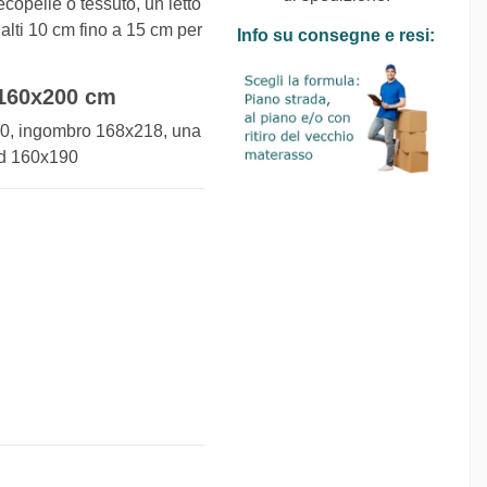
 ecopelle o tessuto, un letto
alti 10 cm fino a 15 cm per
Info su consegne e resi:
 160x200 cm
00, ingombro 168x218, una
ard 160x190