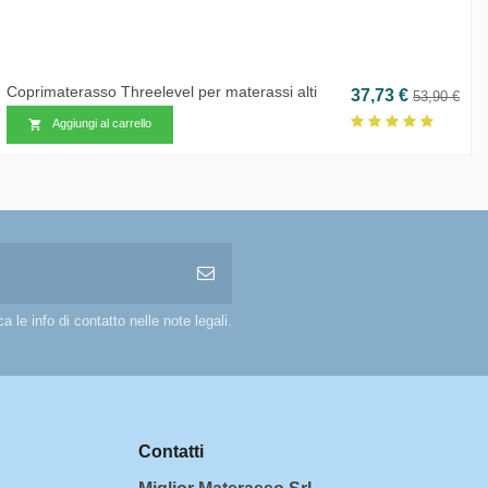
Coprimaterasso Threelevel per materassi alti
base
Prezzo
Prezzo b
37,73 €
53,90 €
Aggiungi al carrello

 le info di contatto nelle note legali.
Contatti