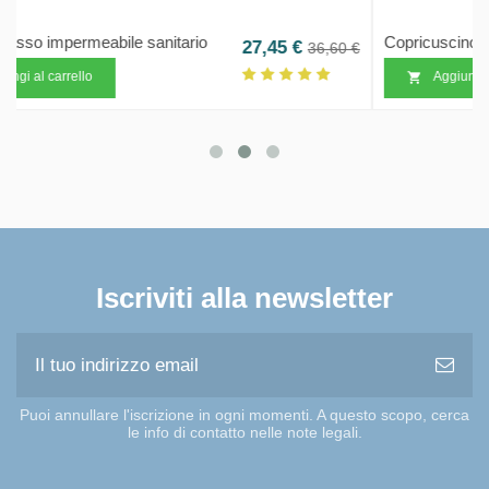
Copricuscino fresco Cooler
zo base
Prezzo
Prezzo 
38,85 €
 €
51,80 €
Aggiungi al carrello

Iscriviti alla newsletter
Puoi annullare l'iscrizione in ogni momenti. A questo scopo, cerca
le info di contatto nelle note legali.